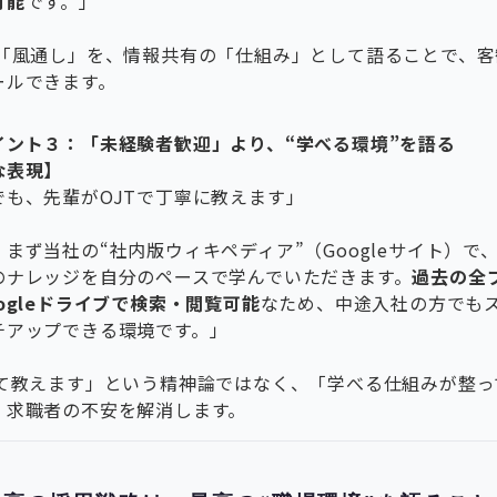
可能
です。」
な「風通し」を、情報共有の「仕組み」として語ることで、
ールできます。
イント３：「未経験者歓迎」より、“学べる環境”を語る
な表現】
でも、先輩がOJTで丁寧に教えます」
】
まず当社の“社内版ウィキペディア”（Googleサイト）で
のナレッジを自分のペースで学んでいただきます。
過去の全
ogleドライブで検索・閲覧可能
なため、中途入社の方でも
チアップできる環境です。」
って教えます」という精神論ではなく、「学べる仕組みが整っ
、求職者の不安を解消します。