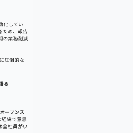
自動化してい
るため、報告
間の業務削減
葉に圧倒的な
語る
tのオープンス
な経緯で意思
め全社員がい