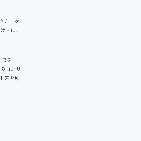
働き方」を
かけずに、
けでな
めのコンサ
未来を創