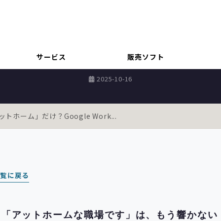
DX推進
け？Google Workspaceで“働
サービス
販売ソフト
2025-10-16
ホーム」だけ？Google Work...
一覧に戻る
：「アットホームな職場です」は、もう響かない