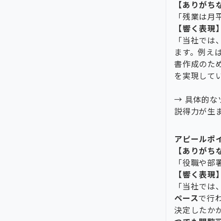
【ありがち
「残業は月
【響く表現
「当社では、
ます。例え
書作成のた
を実現して
→ 具体的
説得力が生
アピールポ
【ありがち
「役職や部
【響く表現
「当社では
ペース
で行
決定したか