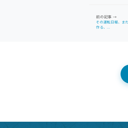
前の記事 →
その運転日報、まだ“
作る、...