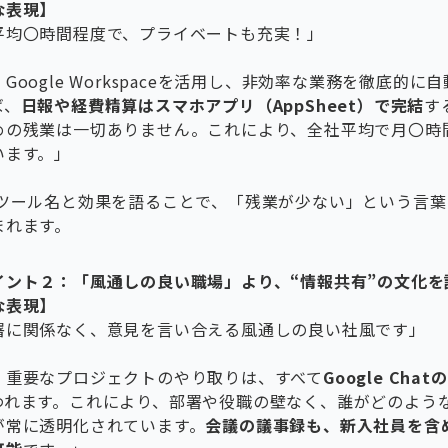
な表現】
平均〇時間程度で、プライベートも充実！」
】
Google Workspaceを活用し、非効率な業務を徹底的に
ば、
日報や経費精算はスマホアプリ（AppSheet）で完結
す
めの残業は一切ありません。これにより、全社平均で月〇時
います。」
なツール名と効果を語ることで、「残業が少ない」という言
まれます。
イント２：「風通しの良い職場」より、“情報共有”の文化を
な表現】
署に関係なく、意見を言い合える風通しの良い社風です」
】
、重要なプロジェクトのやり取りは、すべて
Google Cha
われます。これにより、部署や役職の壁なく、誰がどのよう
が常に透明化されています。
会議の議事録も、新入社員を含