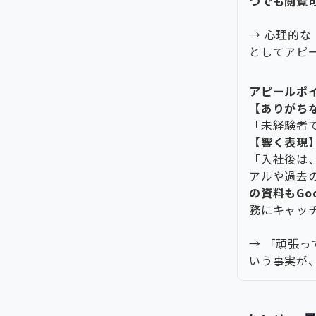
つでも閲覧
→ 心理的
としてアピ
アピールポ
【ありがち
「未経験者
【響く表現
「入社後は、
アルや過去
の資料もGo
務にキャッ
→ 「頑張
いう事実が