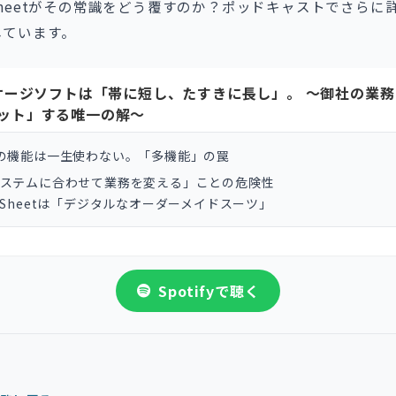
Sheetがその常識をどう覆すのか？ポッドキャストでさらに
しています。
ッケージソフトは「帯に短し、たすきに長し」。 〜御社の業
ット」する唯一の解〜
の機能は一生使わない。「多機能」の罠
ステムに合わせて業務を変える」ことの危険性
pSheetは「デジタルなオーダーメイドスーツ」
Spotifyで聴く