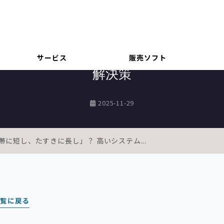
システム導入
すきに長し」？ 高いシステム導入が
サービス
販売ソフト
解決策
2025-11-29
に短し、たすきに長し」？ 高いシステム...
一覧に戻る