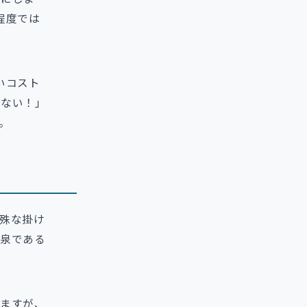
程度では
いコスト
らない！」
。
殊な掛け
泉である
ますが、