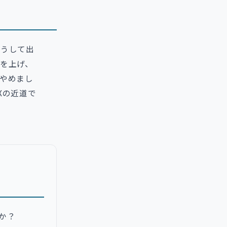
そうして出
を上げ、
やめまし
Xの近道で
か？