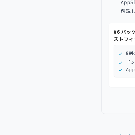
App
解説
#6 パ
ストフィ
8割
「シ
Ap