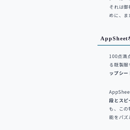
それは御
めに、ま
AppSh
100点
る既製服
ップシー
AppSh
段とスピ
も、この
能をパズ