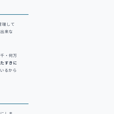
管理して
が出来な
何千・何万
、たすきに
ているから
りにしま