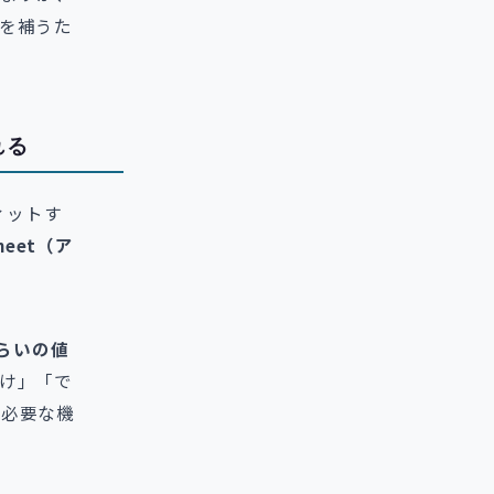
を補うた
れる
ィットす
heet（ア
らいの値
け」「で
、必要な機