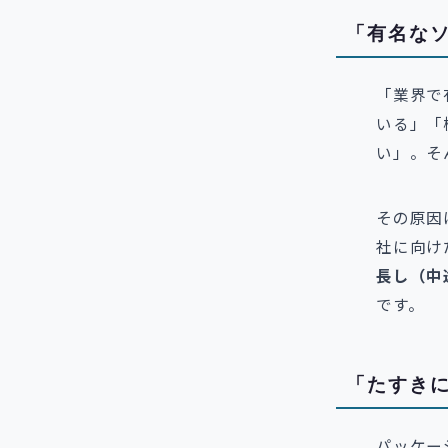
「有名な
「業界で
いる」「
い」。そ
その原因
社に向け
長し（中
です。
「たすきに
パッケー