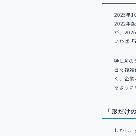
2025年
2022
が、20
いわば
「
特にAI
日々複雑
く、企業
るように
「形だけ
しかし、