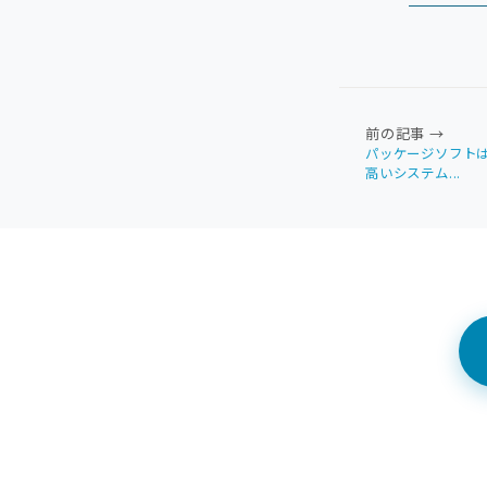
前の記事 →
パッケージソフト
高いシステム...