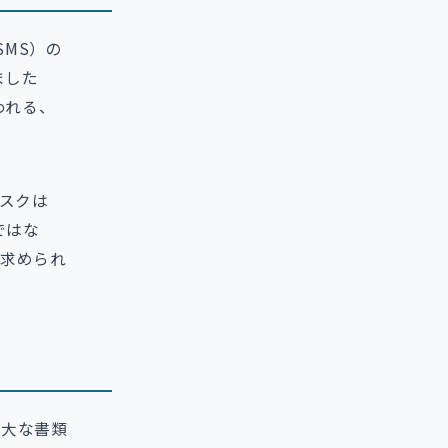
SMS）の
ました
われる、
リスクは
ではな
求められ
膨大な書類