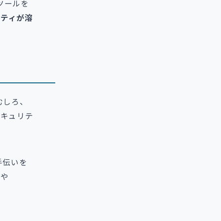
ドツールを
ティが溶
むしろ、
セキュリテ
手伝いを
トや