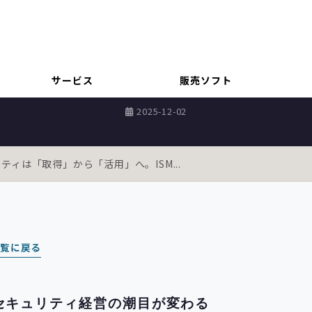
セキュリティ
ティは「取得」から「活用」へ。ISMS
サービス
販売ソフト
2025-12-02
ティは「取得」から「活用」へ。ISM...
一覧に戻る
、セキュリティ経営の潮目が変わる