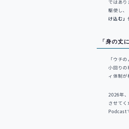
ではありま
駆使し、
け込む」
「身の丈
「ウチの
小回りの
ィ体制が
2026
させてく
Podc