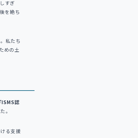
しすぎ
が後を絶ち
い。私たち
ための土
「ISMS認
した。
付ける支援