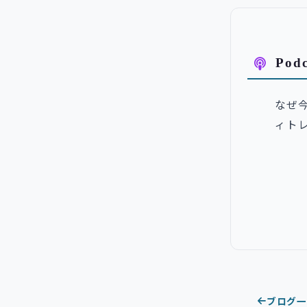
Po
なぜ今
ィト
ブログ